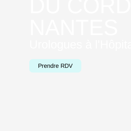
DU CORD
NANTES
Urologues à l'Hôpit
Prendre RDV