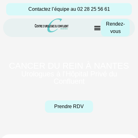
Aller
Contactez l’équipe au 02 28 25 56 61
au
contenu
Rendez-
vous
Parcours de soins
CANCER DU REIN À NANTES
Urologues à l'Hôpital Privé du
Confluent
Prendre RDV