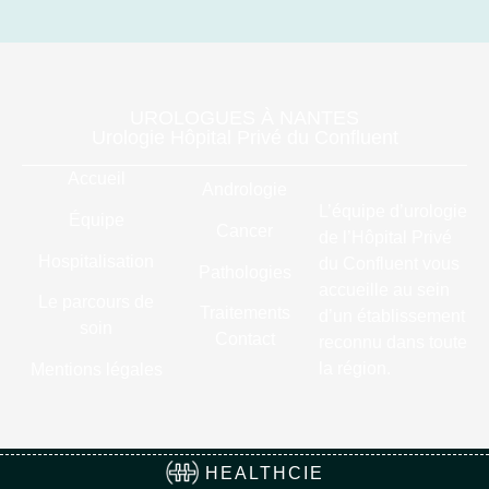
UROLOGUES À NANTES
Urologie Hôpital Privé du Confluent
Accueil
Andrologie
L’équipe d’urologie
Équipe
Cancer
de l’Hôpital Privé
Hospitalisation
du Confluent vous
Pathologies
accueille au sein
Le parcours de
Traitements
d’un établissement
soin
Contact
reconnu dans toute
la région.
Mentions légales
HEALTHCIE